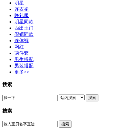
明星
连衣裙
晚礼服
明星同款
西出玉门
倪妮同款
连体裤
网红
两件套
男生搭配
男装搭配
更多>>
搜索
搜索
搜索
搜索