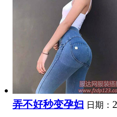
弄不好秒变孕妇
日期：