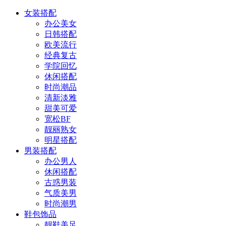
女装搭配
办公美女
日韩搭配
欧美流行
经典复古
学院回忆
休闲搭配
时尚潮品
清新淡雅
甜美可爱
宽松BF
靓丽熟女
明星搭配
男装搭配
办公男人
休闲搭配
古惑男装
气质美男
时尚潮男
鞋包饰品
靓鞋美足