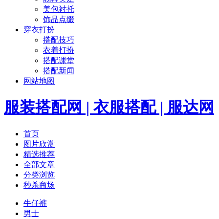
美包衬托
饰品点缀
穿衣打扮
搭配技巧
衣着打扮
搭配课堂
搭配新闻
网站地图
服装搭配网 | 衣服搭配 | 服达网
首页
图片欣赏
精选推荐
全部文章
分类浏览
秒杀商场
牛仔裤
男士