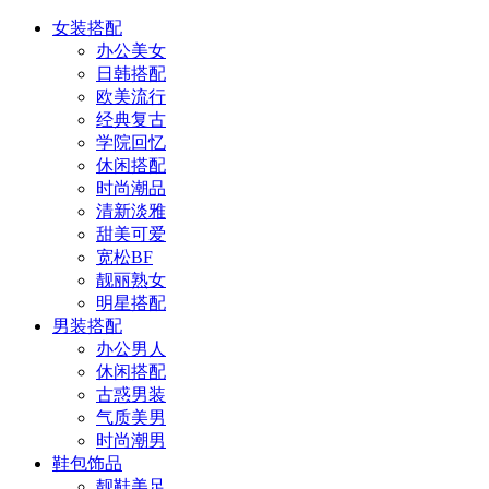
女装搭配
办公美女
日韩搭配
欧美流行
经典复古
学院回忆
休闲搭配
时尚潮品
清新淡雅
甜美可爱
宽松BF
靓丽熟女
明星搭配
男装搭配
办公男人
休闲搭配
古惑男装
气质美男
时尚潮男
鞋包饰品
靓鞋美足