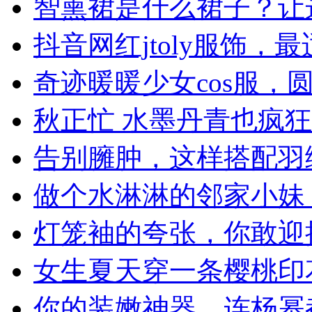
智熏裙是什么裙子？让
抖音网红jtoly服饰，
奇迹暖暖少女cos服，
秋正忙 水墨丹青也疯狂
告别臃肿，这样搭配羽
做个水淋淋的邻家小妹
灯笼袖的夸张，你敢迎
女生夏天穿一条樱桃印
你的装嫩神器，连杨幂