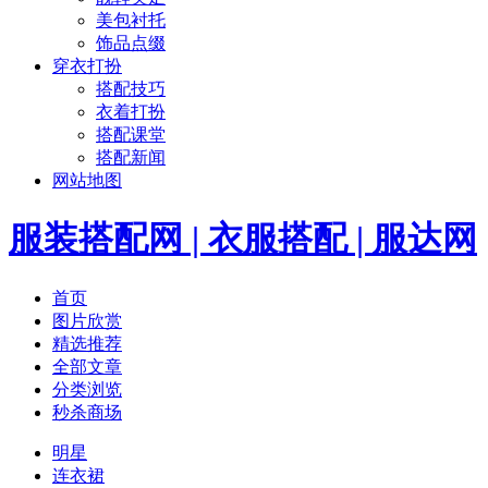
美包衬托
饰品点缀
穿衣打扮
搭配技巧
衣着打扮
搭配课堂
搭配新闻
网站地图
服装搭配网 | 衣服搭配 | 服达网
首页
图片欣赏
精选推荐
全部文章
分类浏览
秒杀商场
明星
连衣裙