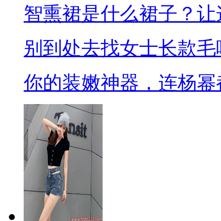
智熏裙是什么裙子？让
别到处去找女士长款毛
你的装嫩神器，连杨幂